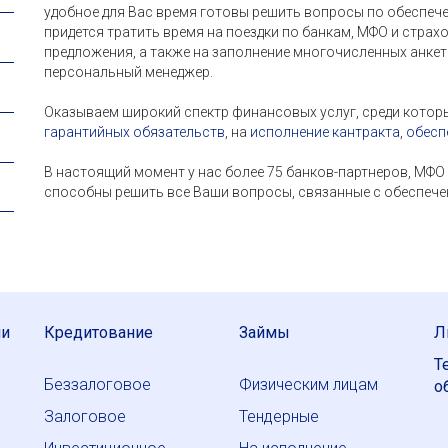
удобное для Вас время готовы решить вопросы по обеспече
придется тратить время на поездки по банкам, МФО и стра
предложения, а также на заполнение многочисленных анкет 
персональный менеджер.
Оказываем широкий спектр финансовых услуг, среди кото
гарантийных обязательств
, на
исполнение кантракта
,
обесп
В настоящий момент у нас более 75 банков-партнеров, МФ
способны решить все Ваши вопросы, связанные с обеспече
ии
Кредитование
Займы
Л
Т
Беззалоговое
Физическим лицам
о
Залоговое
Тендерные