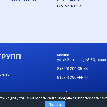
Инвестиционное
На исполнение
госконтракта
ГРУПП
Москва:
ул. Ф.Энгельса, 28-30, офис
8 (800) 200-35-44
рупп".
8 (924) 290-44-44
трика для улучшения работы сайта. Продолжая использовать сайт
Принять