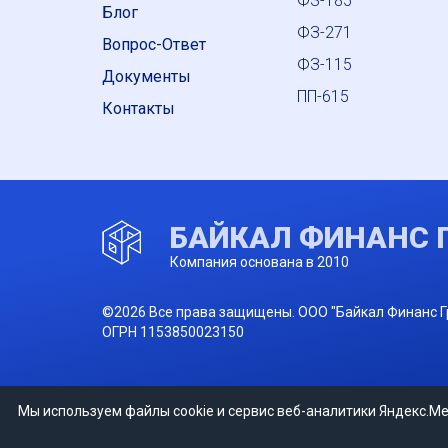
ФЗ-185
Блог
ФЗ-271
Вопрос-Ответ
ФЗ-115
Документы
ПП-615
Контакты
БАЙКАЛ ФИНАНС 
Компания основана в 2010
©2026 Все права защищены. ООО "Байкал Финанс Г
ОГРН 1153850023150
Мы используем файлы cookie и сервис веб-аналитики Яндекс.Ме
Разработка:
EUROSITES.RU