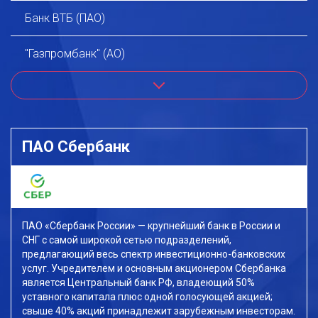
Банк ВТБ (ПАО)
"Газпромбанк" (АО)
Next
АО "Альфа-Банк"
ПАО "Банк ПСБ"
ПАО Сбербанк
"Московский Кредитный Банк" (ПАО)
АО «ЮниКредит Банк»
ПАО «Сбербанк России» — крупнейший банк в России и
АО «КБ «Солидарность»
СНГ с самой широкой сетью подразделений,
предлагающий весь спектр инвестиционно-банковских
ООО КБ "Калуга"
услуг. Учредителем и основным акционером Сбербанка
является Центральный банк РФ, владеющий 50%
уставного капитала плюс одной голосующей акцией;
Банк «Левобережный» (ПАО)
свыше 40% акций принадлежит зарубежным инвесторам.
№ лицензии: 1